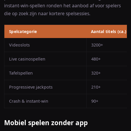
instant-win-spellen ronden het aanbod af voor spelers
die op zoek zijn naar kortere spelsessies.
Spelcategorie
Aantal titels (ca.)
Videoslots
3200+
Live casinospellen
480+
Tafelspellen
320+
Progressieve jackpots
210+
Crash & instant-win
90+
Mobiel spelen zonder app