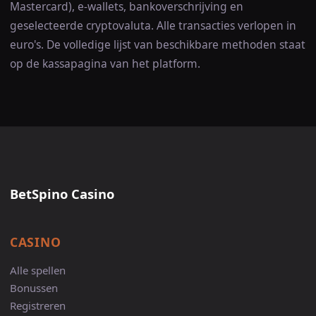
Mastercard), e-wallets, bankoverschrijving en
geselecteerde cryptovaluta. Alle transacties verlopen in
euro's. De volledige lijst van beschikbare methoden staat
op de kassapagina van het platform.
BetSpino Casino
CASINO
Alle spellen
Bonussen
Registreren