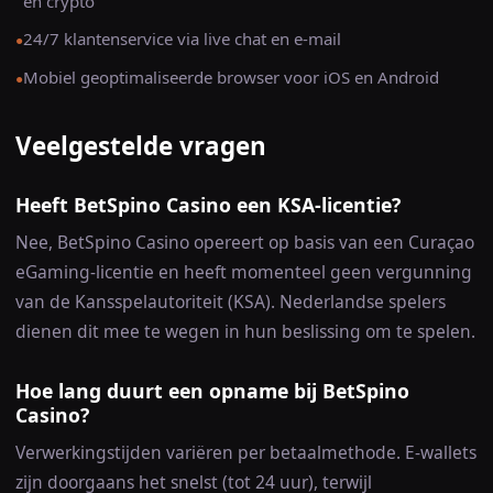
en crypto
24/7 klantenservice via live chat en e-mail
Mobiel geoptimaliseerde browser voor iOS en Android
Veelgestelde vragen
Heeft BetSpino Casino een KSA-licentie?
Nee, BetSpino Casino opereert op basis van een Curaçao
eGaming-licentie en heeft momenteel geen vergunning
van de Kansspelautoriteit (KSA). Nederlandse spelers
dienen dit mee te wegen in hun beslissing om te spelen.
Hoe lang duurt een opname bij BetSpino
Casino?
Verwerkingstijden variëren per betaalmethode. E-wallets
zijn doorgaans het snelst (tot 24 uur), terwijl