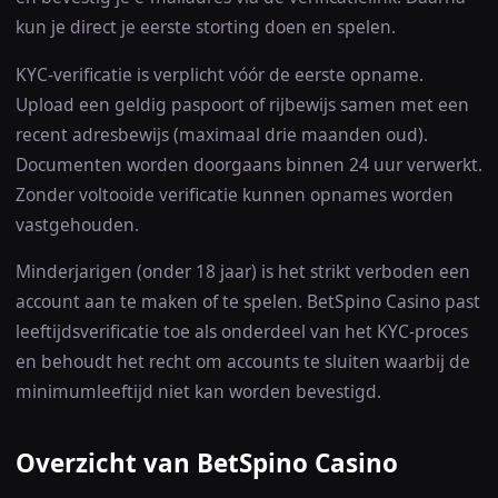
kun je direct je eerste storting doen en spelen.
KYC-verificatie is verplicht vóór de eerste opname.
Upload een geldig paspoort of rijbewijs samen met een
recent adresbewijs (maximaal drie maanden oud).
Documenten worden doorgaans binnen 24 uur verwerkt.
Zonder voltooide verificatie kunnen opnames worden
vastgehouden.
Minderjarigen (onder 18 jaar) is het strikt verboden een
account aan te maken of te spelen. BetSpino Casino past
leeftijdsverificatie toe als onderdeel van het KYC-proces
en behoudt het recht om accounts te sluiten waarbij de
minimumleeftijd niet kan worden bevestigd.
Overzicht van BetSpino Casino